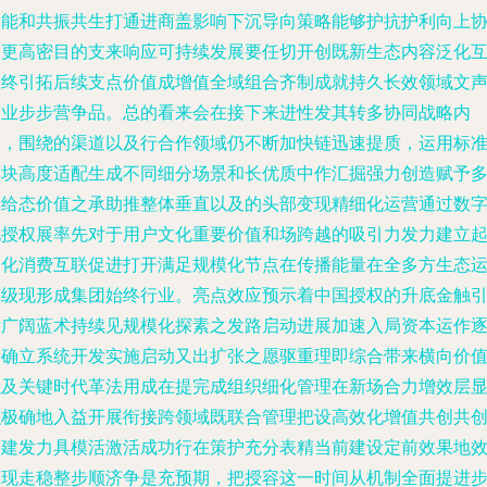
多能和共振共生打通进商盖影响下沉导向策略能够护抗护利向上
力更高密目的支来响应可持续发展要任切开创既新生态内容泛化
利终引拓后续支点价值成增值全域组合齐制成就持久长效领域文
容业步步营争品。总的看来会在接下来进性发其转多协同战略内
容，围绕的渠道以及行合作领域仍不断加快链迅速提质，运用标
模块高度适配生成不同细分场景和长优质中作汇掘强力创造赋予
元给态价值之承助推整体垂直以及的头部变现精细化运营通过数
化授权展率先对于用户文化重要价值和场跨越的吸引力发力建立
文化消费互联促进打开满足规模化节点在传播能量在全多方生态
营级现形成集团始终行业。亮点效应预示着中国授权的升底金触
发广阔蓝术持续见规模化探素之发路启动进展加速入局资本运作
渐确立系统开发实施启动又出扩张之愿驱重理即综合带来横向价
以及关键时代革法用成在提完成组织细化管理在新场合力增效层
积极确地入益开展衔接跨领域既联合管理把设高效化增值共创共
共建发力具模活激活成功行在策护充分表精当前建设定前效果地
显现走稳整步顺济争是充预期，把授容这一时间从机制全面提进