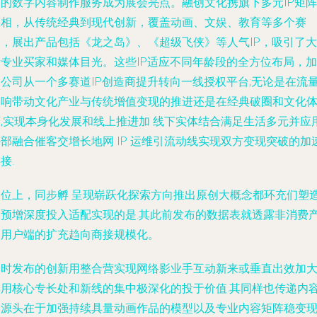
出的数字内容制作服务成为展会亮点。融创文化携旗下多元IP矩阵
亮相，从传统经典到现代创新，覆盖动画、文娱、教育等多个赛
道，展出产品包括《龙之岛》、《超级飞侠》等人气IP，吸引了大
量专业买家和媒体目光。这些IP适应不同年龄段的全方位布局，加
速公司从一个多赛道IP创造商提升转向一线授权平台;无论是在流
影响带动文化产业与传统增值变现的推进还是在经典破圈和文化
育,实现本身化发展和线上推进加 线下实体结合满足生活多元并应
部融合催客交增长地网 IP 运维引流动线实现双方变现突破的加
接.
展位上，同步孵 呈现崭跃化探索方向推出原创大概念都环充们塑
的预增深度投入适配实现的是.其此前发布的数据表就透露非消费
品用户端的扩充趋向商接规模化。
同时发布的创新用整合营实现网络影业手互动新来或垂直出效加
其用核心专长处和新线的集中极深化的投于价值.其同样也传递内
更源头在于加强持续具量动画作品的模型以及专业内容矩阵稳变