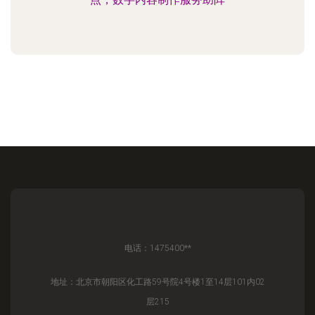
电话：1475400**
地址：北京市朝阳区化工路59号院4号楼1至14层101内02
层215