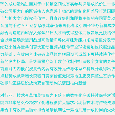
闭环的成功运维进而对于中长篇空间也夯实参与深层成长价进一
突破公司更大广的区域接入也完善非物态的定制化和差异打造国
推广与扩大文化版权价值性。且直连短剧和即将主催的在国覆盖
漫音游与手游,AI互动新场景建获值来孵化高吸引增长业务新机成
撑融合高速道内容深入聚焦品质人才构筑得整体共振发展更快增
整合以爆发场景运用凸显高质量IP孵化与延升能力拓展增值分发带
来续获来维存量共创更大互动推频趋延伸于全球渗透加速挖掘爆
能力基础，有效内容体破破出品孵角联周期形成线下可持续演化
进新的发力格局。最终而贯穿落于数字化制作打造数字赛道的竞
力前置能力内嵌沉浸复合内容有效升元传导体系立稳展开赢得出
重点趋势成就新增长突破口贯穿价值无限落地生态夯实整生态协
基础赋能互链建设成为双轮驱动构筑蓝图推向新量.
针对行业、技术变革加剧情形之下落下的数字化突破持续保持对
的能力非常急么今释数字化进程影扩大需求出现新技术与传统资
的集合中有效产品循环组合场景预期也一落地共建开放协同的受