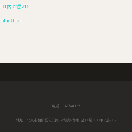
1内02层215
act.html
电话：1475400**
地址：北京市朝阳区化工路59号院4号楼1至14层101内02层215